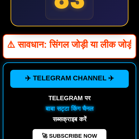
सिंगल जोड़ी या लीक जोड़ी किसी के पास नही
✈️ TELEGRAM CHANNEL ✈️
TELEGRAM पर
बाबा सट्टा किंग चैनल
सब्सक्राइब करें
🚀 SUBSCRIBE NOW