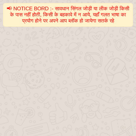
📢 NOTICE BORD :- सावधान सिंगल जोड़ी या लीक जोड़ी किसी
के पास नहीं होती, किसी के बहकावे में न आये, यहाँ गलत भाषा का
प्रयोग होने पर अपने आप ब्लॉक हो जायेगा सतर्क रहे